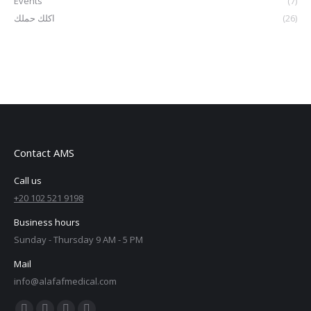
Events
(7)
اكلك حملك
(26)
Contact AMS
Call us
+20 102 521 9198
Business hours
Sunday - Thursday 9 AM - 5 PM
Mail
info@alafafmedical.com
Find us on: