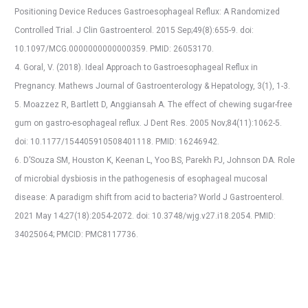
Positioning Device Reduces Gastroesophageal Reflux: A Randomized
Controlled Trial. J Clin Gastroenterol. 2015 Sep;49(8):655-9. doi:
10.1097/MCG.0000000000000359. PMID: 26053170.
4. Goral, V. (2018). Ideal Approach to Gastroesophageal Reflux in
Pregnancy. Mathews Journal of Gastroenterology & Hepatology, 3(1), 1-3.
5. Moazzez R, Bartlett D, Anggiansah A. The effect of chewing sugar-free
gum on gastro-esophageal reflux. J Dent Res. 2005 Nov;84(11):1062-5.
doi: 10.1177/154405910508401118. PMID: 16246942.
6. D’Souza SM, Houston K, Keenan L, Yoo BS, Parekh PJ, Johnson DA. Role
of microbial dysbiosis in the pathogenesis of esophageal mucosal
disease: A paradigm shift from acid to bacteria? World J Gastroenterol.
2021 May 14;27(18):2054-2072. doi: 10.3748/wjg.v27.i18.2054. PMID:
34025064; PMCID: PMC8117736.