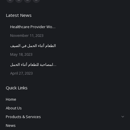
Facebook
X
YouTube
Instagram
page
page
page
page
Latest News
opens
opens
opens
opens
in
in
in
in
Healthcare Provider Workshop
new
new
new
new
November 11, 2023
window
window
window
window
الطعام أثناء الحمل في الصيف
May 18, 2023
الأعراض المصاحبة للطعام أثناء الحمل
April 27, 2023
Quick Links
Home
About Us
Products & Services
News