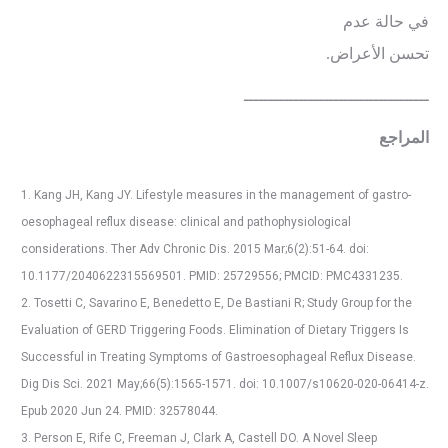
في حالة عدم
تحسن الأعراض.
ـــــــــــــــــــــــــــــــــــــ
المراجع
1. Kang JH, Kang JY. Lifestyle measures in the management of gastro-
oesophageal reflux disease: clinical and pathophysiological
considerations. Ther Adv Chronic Dis. 2015 Mar;6(2):51-64. doi:
10.1177/2040622315569501. PMID: 25729556; PMCID: PMC4331235.
2. Tosetti C, Savarino E, Benedetto E, De Bastiani R; Study Group for the
Evaluation of GERD Triggering Foods. Elimination of Dietary Triggers Is
Successful in Treating Symptoms of Gastroesophageal Reflux Disease.
Dig Dis Sci. 2021 May;66(5):1565-1571. doi: 10.1007/s10620-020-06414-z.
Epub 2020 Jun 24. PMID: 32578044.
3. Person E, Rife C, Freeman J, Clark A, Castell DO. A Novel Sleep