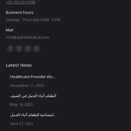
+20 102 521 9198
Business hours
Sunday - Thursday 9 AM - 5 PM
Mail
info@alafafmedical.com
Find us on:
Facebook
X
YouTube
Instagram
page
page
page
page
Latest News
opens
opens
opens
opens
in
in
in
in
Healthcare Provider Workshop
new
new
new
new
November 11, 2023
window
window
window
window
الطعام أثناء الحمل في الصيف
May 18, 2023
الأعراض المصاحبة للطعام أثناء الحمل
April 27, 2023