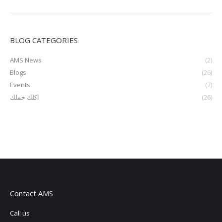
BLOG CATEGORIES
AMS News
(2)
Blogs
(26)
Events
(7)
اكلك حملك
(26)
Contact AMS
Call us