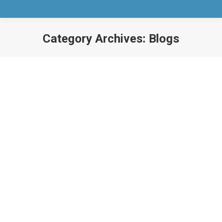
Category Archives:
Blogs
You are here:
الطعام أثناء الحمل في الصيف
May 18, 2023
AMS
By
اكلك حملك
,
Blogs
Leave a comment
مع قدوم شهور الصيف وزيادة الحرارة هناك تأثير على